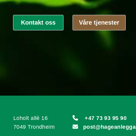
Kontakt oss
Våre tjenester
Loholt allé 16

+47 73 93 95 90
7049 Trondheim

post@hageanlegga