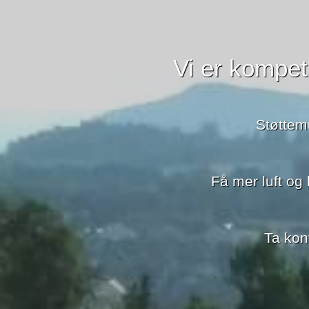
Vi er kompet
Støttemu
Få mer luft og
Ta kon