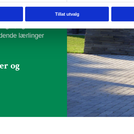
petente, allsidige
Tillat utvalg
rbeidserfaring og
inger, og har til
idende lærlinger
er og