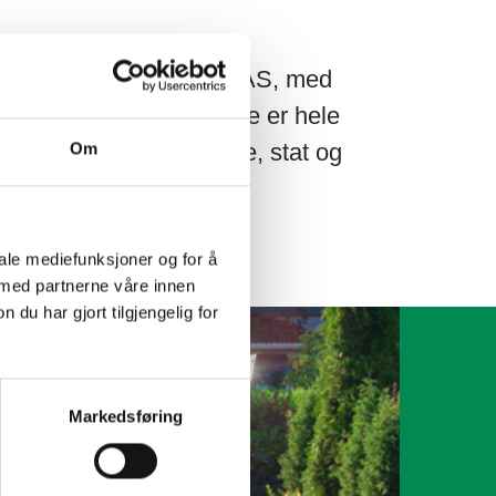
bransjen har Hageanlegg AS, med
ionen. Vårt arbeidsområde er hele
e entreprenører, kommune, stat og
Om
iale mediefunksjoner og for å
 med partnerne våre innen
u har gjort tilgjengelig for
Markedsføring