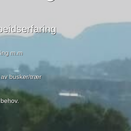
beidserfaring
ering m.m
 av busker/trær
 behov.