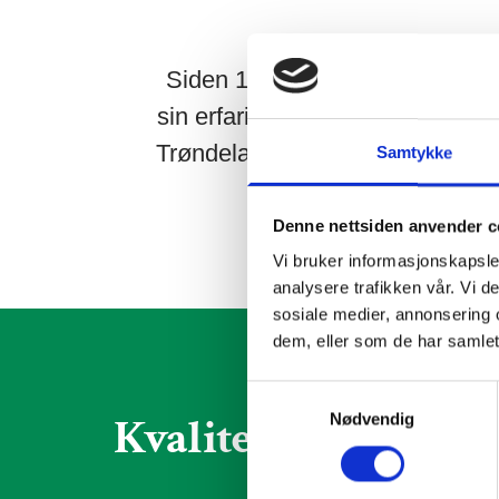
Siden 1964 har vi laget utemil
sin erfaring og kompetanse, voks
Trøndelag. Våre oppdragsgivere e
Samtykke
Denne nettsiden anvender c
Vi bruker informasjonskapsler
analysere trafikken vår. Vi 
sosiale medier, annonsering 
dem, eller som de har samlet
Samtykkevalg
Kvalitet
Nødvendig