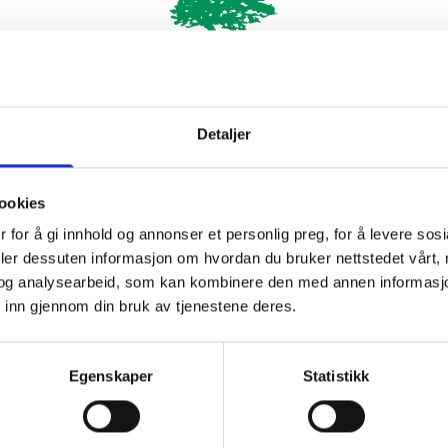
jø på små og store arealer. Etter over 50 år i 
t til å bli en ledende aktør og et begrep i reg
r alt fra private og lokale utbyggere til størr
Detaljer
industri.
ookies
 for å gi innhold og annonser et personlig preg, for å levere sos
deler dessuten informasjon om hvordan du bruker nettstedet vårt,
og analysearbeid, som kan kombinere den med annen informasjon d
 inn gjennom din bruk av tjenestene deres.
Egenskaper
Statistikk