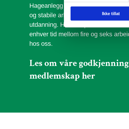
Hageanlegg AS kan vise til bred kom
Ikke tillat
og stabile arbeidstakere med lang a
utdanning. Hvert år prioriterer vi lærl
enhver tid mellom fire og seks arbe
hos oss.
Les om våre godkjenning
medlemskap her