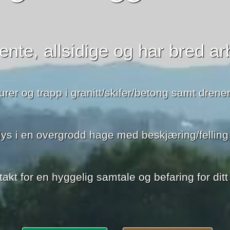
ente, allsidige og har bred ar
rer og trapp i granitt/skifer/betong samt dren
 lys i en overgrodd hage med beskjæring/felling
takt for en hyggelig samtale og befaring for ditt