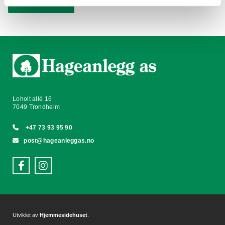
Til hovedsiden
Loholt allé 16
7049 Trondheim

+47 73 93 95 90

post@hageanleggas.no
Utviklet av
Hjemmesidehuset
.