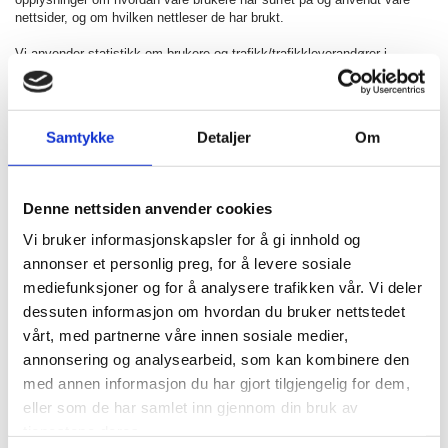
nettsider, og om hvilken nettleser de har brukt.
Vi anvender statistikk om brukere og trafikk/trafikkleverandører i
aggregert form. Statistikken inneholder aldri noen form for personlig
informasjon, alt er anonymt. IP-adresser lagres ikke i vår database der
vi lagrer atferd på nettstedet, derfor kan informasjon om deg som bruker
aldri kobles sammen med din identitet. Din IP-adresse lagres av
Samtykke
Detaljer
Om
sikkerhetsmessige årsaker bare i de tilfeller du selv aktivt registrerer
deg på nettstedet.
Denne nettsiden anvender cookies
Formål:
Vi bruker informasjonskapsler for å gi innhold og
annonser et personlig preg, for å levere sosiale
Utvikle og forbedre nettstedet gjennom å forstå hvordan det
mediefunksjoner og for å analysere trafikken vår. Vi deler
anvendes.
dessuten informasjon om hvordan du bruker nettstedet
vårt, med partnerne våre innen sosiale medier,
Beregne og rapportere brukerantall og trafikk.
annonsering og analysearbeid, som kan kombinere den
Gjøre det lettere for deg å navigere på nettstedet.
med annen informasjon du har gjort tilgjengelig for dem,
eller som de har samlet inn gjennom din bruk av
Gjøre det mulig for systemet å kjenne igjen faste brukere for å
tjenestene deres.
kunne tilpasse tjenestene.